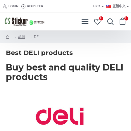
LOGIN
REGISTER
HKD
正體中文
0
0
品牌
DELI
Best DELI products
Buy best and quality DELI
products